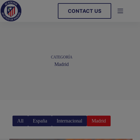
Saltar
al
CONTACT US
contenido
CATEGORÍA
Madrid
All
España
Internacional
Madrid