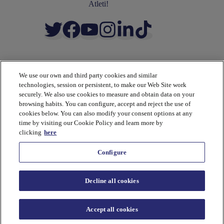
Atleti!
We use our own and third party cookies and similar
ACADEMIA
technologies, session or persistent, to make our Web Site work
Campus
securely. We also use cookies to measure and obtain data on your
Socios
browsing habits. You can configure, accept and reject the use of
Academia
cookies below. You can also modify your consent options at any
Metodología
time by visiting our Cookie Policy and learn more by
Entrenadores
clicking
here
Tienda
Configure
CONTACTO
Decline all cookies
¿Necesitas ayuda o tienes alguna duda?
Accept all cookies
Email:
Academia Internacional
Copyright ©
Atlético de Madrid.
Aviso Legal
,
Política de Privacidad